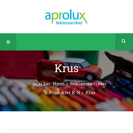
Krus
Hjem
Reklameartikler
Du er her:
Produkter K-N
Krus