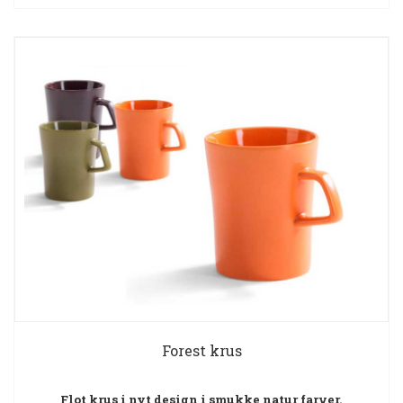
Forest krus
Flot krus i nyt design i smukke natur farver.