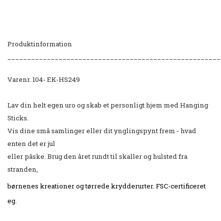
Produktinformation
______________________________________________________
Varenr. 104- EK-HS249
Lav din helt egen uro og skab et personligt hjem med Hanging
Sticks.
Vis dine små samlinger eller dit ynglingspynt frem - hvad
enten det er jul
eller påske. Brug den året rundt til skaller og hulsted fra
stranden,
børnenes kreationer og tørrede krydderurter. FSC-certificeret
eg.