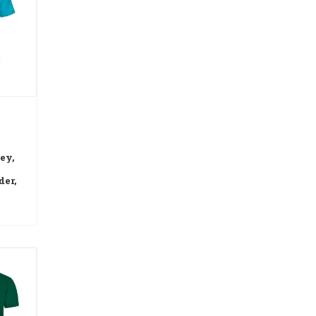
sey,
der,