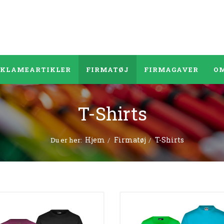
EKLAMEARTIKLER
FIRMATØJ
FIRMAGAVER
OM
T-Shirts
Hjem
Firmatøj
T-Shirts
Du er her: