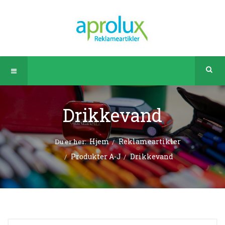
Drikkevand
Hjem
Reklameartikler
Du er her:
Produkter A-J
Drikkevand