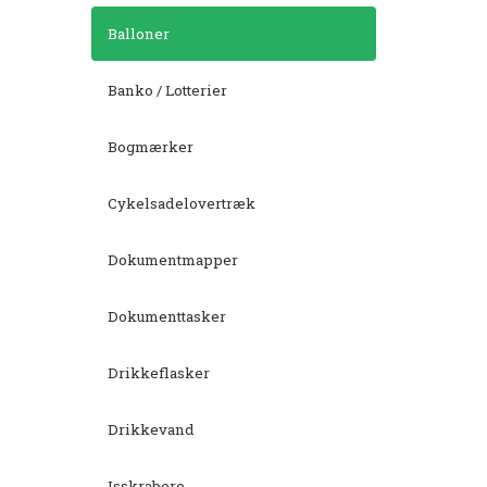
Balloner
Banko / Lotterier
Bogmærker
Cykelsadelovertræk
Dokumentmapper
Dokumenttasker
Drikkeflasker
Drikkevand
Isskrabere