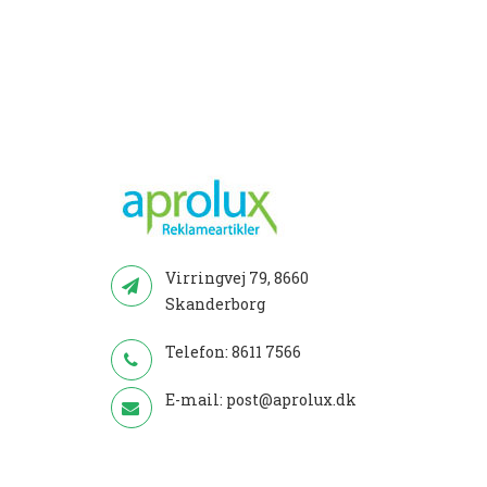
Virringvej 79, 8660
Skanderborg
Telefon:
8611 7566
E-mail:
post@aprolux.dk