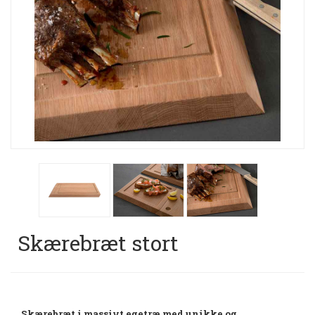
Skærebræt stort
Skærebræt i massivt egetræ med unikke og