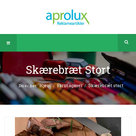
Skærebræt Stort
Hjem
Firmagaver
Skærebræt stort
Du er her: