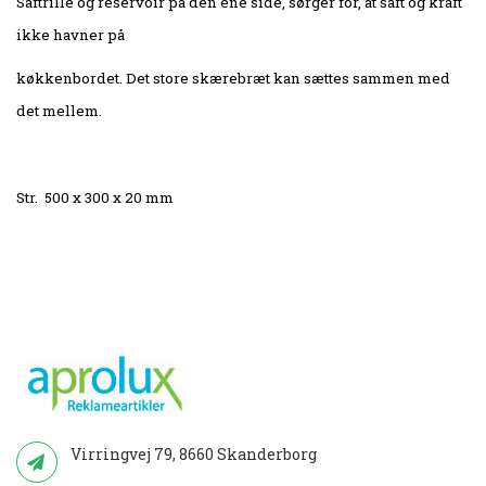
Saftrille og reservoir på den ene side, sørger for, at saft og kraft
ikke havner på
køkkenbordet. Det store skærebræt kan sættes sammen med
det mellem.
Str. 500 x 300 x 20 mm
Virringvej 79, 8660 Skanderborg