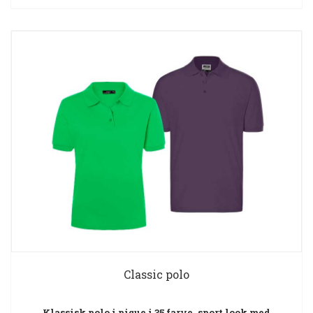
Classic polo
Klassisk polo i pique i 35 farve, sport look med