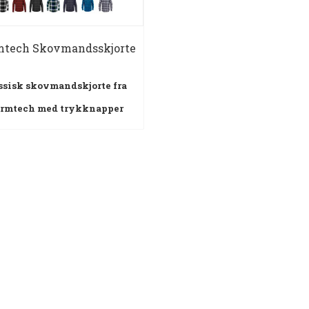
mtech Skovmandsskjorte
ssisk skovmandskjorte fra
ormtech med trykknapper