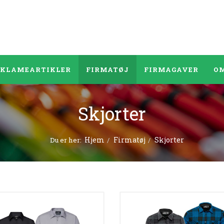
EKLAMEARTIKLER
FIRMATØJ
FIRMAGAVER
OM
Skjorter
Hjem
Firmatøj
Skjorter
Du er her: