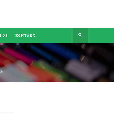
 OS
KONTAKT
ke