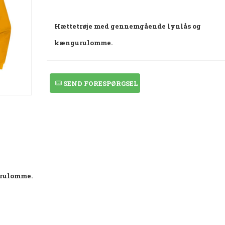
Hættetrøje med gennemgående lynlås og
kængurulomme.
SEND FORESPØRGSEL
urulomme.