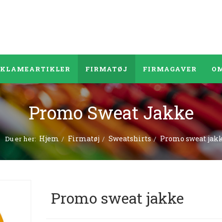
EKLAMEARTIKLER
FIRMATØJ
FIRMAGAVER
OM
Promo Sweat Jakke
Hjem
Firmatøj
Sweatshirts
Promo sweat jak
Du er her:
Promo sweat jakke