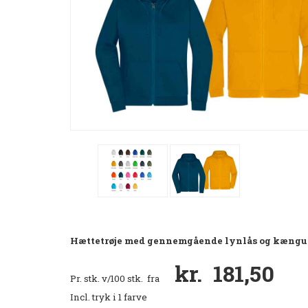
Hættetrøje med gennemgående lynlås og kæng
kr. 181,50
Pr. stk. v/100 stk. fra
Incl. tryk i 1 farve