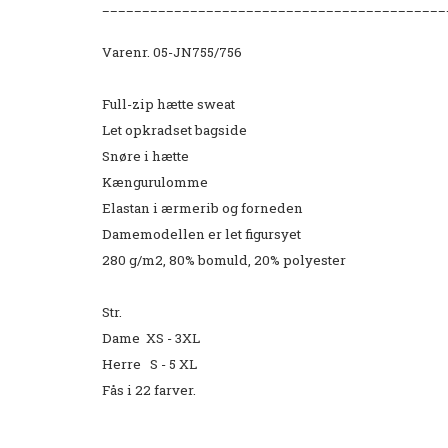
___________________________________________
Varenr. 05-JN755/756
Full-zip hætte sweat
Let opkradset bagside
Snøre i hætte
Kængurulomme
Elastan i ærmerib og forneden
Damemodellen er let figursyet
280 g/m2, 80% bomuld, 20% polyester
Str.
Dame XS - 3XL
Herre S - 5 XL
Fås i 22 farver.