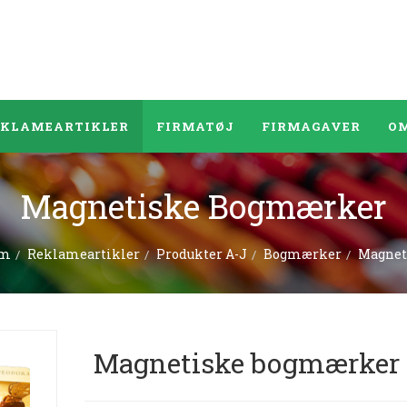
EKLAMEARTIKLER
FIRMATØJ
FIRMAGAVER
OM
Magnetiske Bogmærker
em
Reklameartikler
Produkter A-J
Bogmærker
Magnet
Magnetiske bogmærker