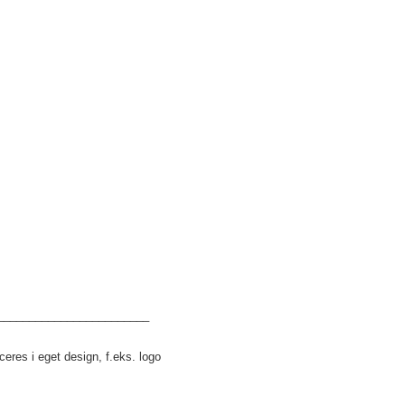
________________________
res i eget design, f.eks. logo