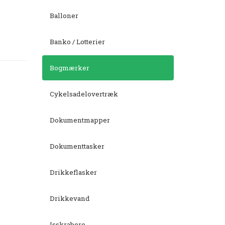
Balloner
Banko / Lotterier
Bogmærker
Cykelsadelovertræk
Dokumentmapper
Dokumenttasker
Drikkeflasker
Drikkevand
Isskrabere