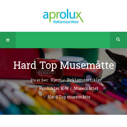
Hard Top Musemåtte
Hjem
Reklameartikler
Du er her:
Produkter K-N
Musemåtter
Hard Top musemåtte