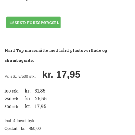
SEND FORESPØRGSEL
Hard Top musemåtte med hård plastoverflade og
skumbagside.
kr. 17,95
Pr. stk. v/500 stk.
kr. 31,85
100 stk.
kr. 26,55
250 stk.
kr. 17,95
500 stk.
Incl. 4 farvet tryk.
Opstart kr. 450,00