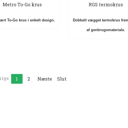
Metro To-Go krus
RGS termokrus
ært To-Go krus i enkelt design.
Dobbelt vægget termokrus frems
af genbrugsmateriale.
rige
1
2
Næste
Slut