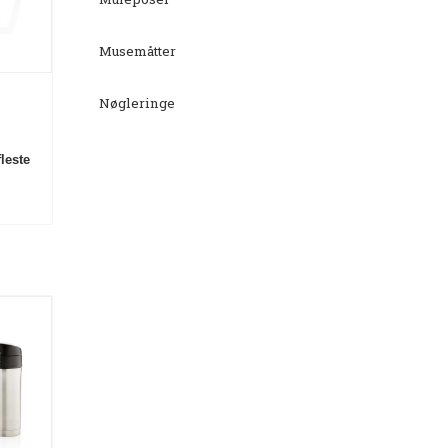
Musemåtter
Nøgleringe
fleste