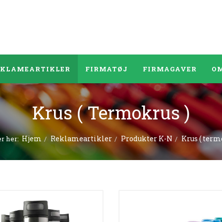
EKLAMEARTIKLER
FIRMATØJ
FIRMAGAVER
OM
Krus ( Termokrus )
Hjem
Reklameartikler
Produkter K-N
Krus ( term
er her: