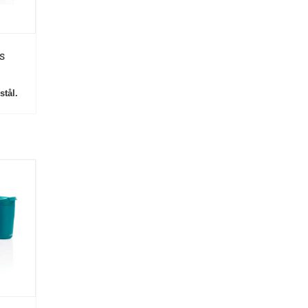
s
stål.