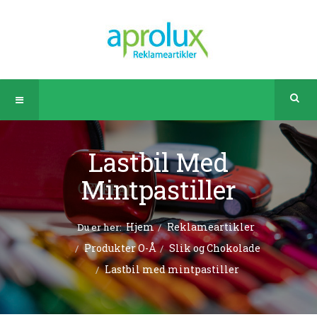
Lastbil Med
Mintpastiller
Hjem
Reklameartikler
Du er her:
Produkter O-Å
Slik og Chokolade
Lastbil med mintpastiller