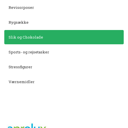
Revisorposer
Rygsække
Slik og Chokolade
Sports- og rejsetasker
Stressfigurer
Værnemidler