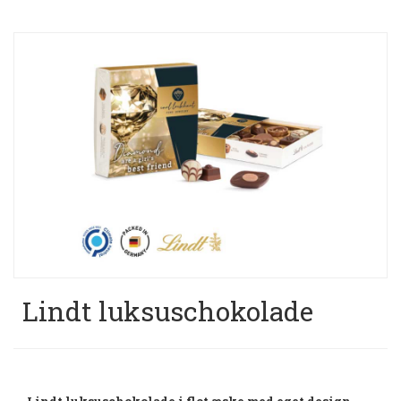
Lindt luksuschokolade
Lindt luksuschokolade i flot æske med eget design.