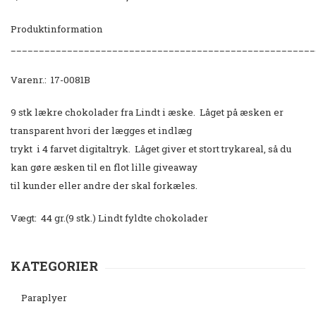
Produktinformation
______________________________________________________
Varenr.: 17-0081B
9 stk lækre chokolader fra Lindt i æske. Låget på æsken er
transparent hvori der lægges et indlæg
trykt i 4 farvet digitaltryk. Låget giver et stort trykareal, så du
kan gøre æsken til en flot lille giveaway
til kunder eller andre der skal forkæles.
Vægt: 44 gr.(9 stk.) Lindt fyldte chokolader
KATEGORIER
Paraplyer