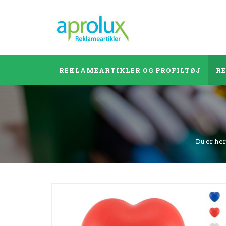
REKLAMEARTIKLER OG PROFILTØJ
R
Du er he