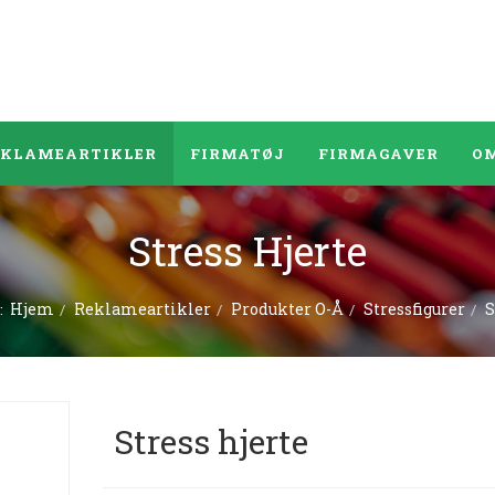
EKLAMEARTIKLER
FIRMATØJ
FIRMAGAVER
OM
Stress Hjerte
Hjem
Reklameartikler
Produkter O-Å
Stressfigurer
S
r:
Stress hjerte