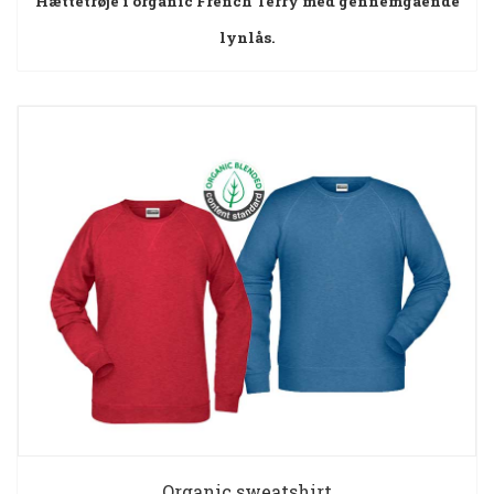
Hættetrøje i organic French Terry med gennemgående
lynlås.
Organic sweatshirt